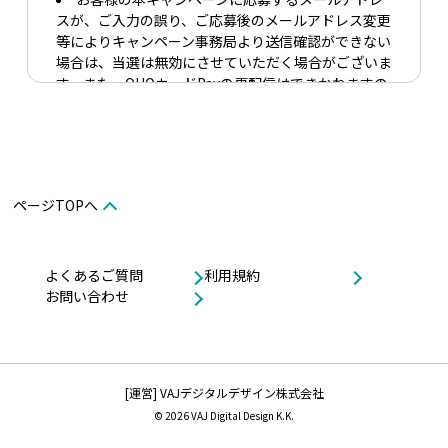
スが、ご入力の誤り、ご応募後のメールアドレス変更
等によりキャンペーン事務局より送信確認ができない
場合は、当選は無効にさせていただく場合がございま
す。また、QUOカードPayの再配信はできかねますの
でご注意ください。
本キャンペーンにかかわる通信料、及びインター
ネット接続料はお客様のご負担となります。
キャンペーン終了直前の応募には、ご注意くださ
い。お時間に余裕をもってご応募ください。
ページTOPへ
本キャンペーンでの賞品は換金、交換することは
できません。
よくあるご質問
利用規約
ご応募は日本国内在住の方に限らせていただきま
お問い合わせ
す。
本キャンペーン応募の際に入力いただきました個
人情報は、必要な範囲内で利用目的を明確に定め、適
切に取得、利用、提供を行います。取得した個人情報
は利用目的の範囲内に限定して利用し、目的外での利
[運営] VAJデジタルデザイン株式会社
用を行わないための措置を講じます。
© 2026 VAJ Digital Design K.K.
QUOカードPayの有効期限は、バリューコードの